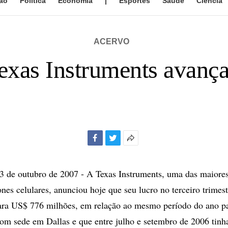
ão
Política
Economia
|
Esportes
Saúde
Ciência
ACERVO
exas Instruments avança
Facebook
Twitter
Mais
opções
de
de outubro de 2007 - A Texas Instruments, uma das maiores 
compartilhamento
ones celulares, anunciou hoje que seu lucro no terceiro trimes
ara US$ 776 milhões, em relação ao mesmo período do ano p
m sede em Dallas e que entre julho e setembro de 2006 tinh