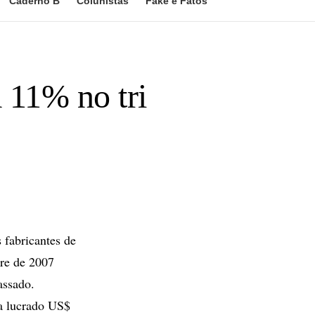
Caderno B
Colunistas
Fake e Fatos
 11% no tri
fabricantes de
tre de 2007
assado.
a lucrado US$