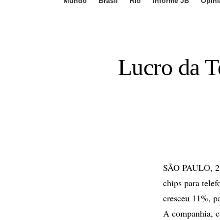
Mundo
Brasil
Rio
Informe JB
Opini
Lucro da T
SÃO PAULO, 23 
chips para telef
cresceu 11%, p
A companhia, co