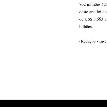
702 milhões (US
deste ano foi d
de US$ 3,663 bi
bilhões.
(Redação - Inv