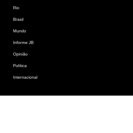
Rio
Esportes
Brasil
Saúde
Mundo
Ciência e Tecnologia
Informe JB
Caderno B
Opinião
Colunistas
Política
Economia
Internacional
Empresas e Negócios