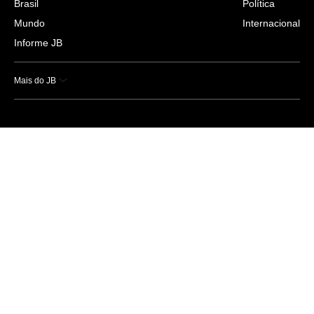
Brasil
Política
Mundo
Internacional
Informe JB
Mais do JB
Esportes
Saúde
Ciência e Tecnologia
Caderno B
Colunistas
Economia
Empresas e Negócios