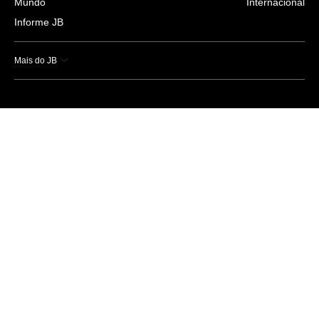
Mundo
Internacional
Informe JB
Mais do JB
Esportes
Saúde
Ciência e Tecnologia
Caderno B
Colunistas
Economia
Empresas e Negócios