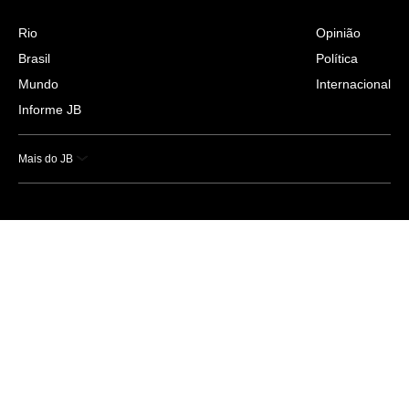
Rio
Opinião
Brasil
Política
Mundo
Internacional
Informe JB
Mais do JB
Esportes
Saúde
Ciência e Tecnologia
Caderno B
Colunistas
Economia
Empresas e Negócios