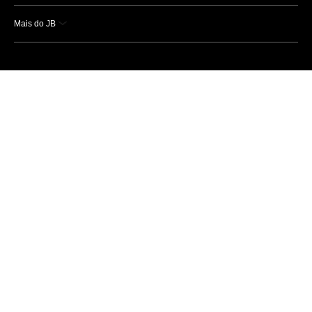
Mais do JB
Esportes
Saúde
Ciência e Tecnologia
Caderno B
Colunistas
Economia
Empresas e Negócios