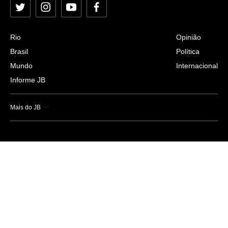
Twitter
Instagram
YouTube
Facebook
Rio
Opinião
Brasil
Política
Mundo
Internacional
Informe JB
Mais do JB
Esportes
Saúde
Ciência e Tecnologia
Caderno B
Colunistas
Economia
Empresas e Negócios