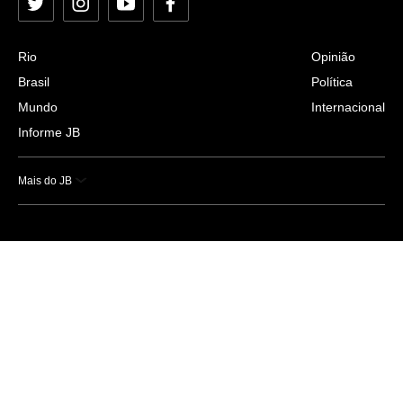
Twitter
Instagram
YouTube
Facebook
Rio
Opinião
Brasil
Política
Mundo
Internacional
Informe JB
Mais do JB
Esportes
Saúde
Ciência e Tecnologia
Caderno B
Colunistas
Economia
Empresas e Negócios