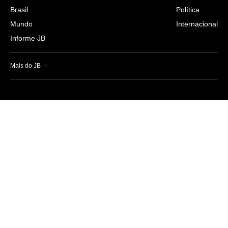
Brasil
Política
Mundo
Internacional
Informe JB
Mais do JB
Esportes
Saúde
Ciência e Tecnologia
Caderno B
Colunistas
Economia
Empresas e Negócios