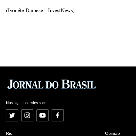
(Ivonéte Dainese - InvestNews)
Nos siga nas redes sociais!
Twitter
Instagram
YouTube
Facebook
Rio
Opinião