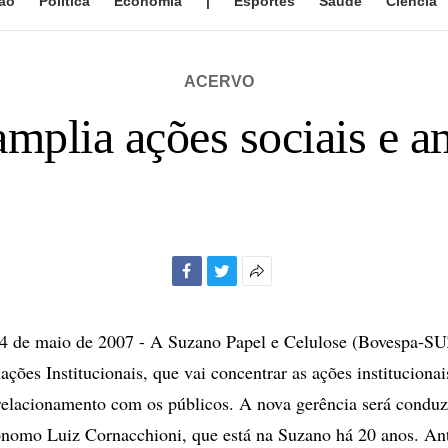
ão
Política
Economia
|
Esportes
Saúde
Ciência
ACERVO
mplia ações sociais e a
Facebook
Twitter
Mais
opções
de
de maio de 2007 - A Suzano Papel e Celulose (Bovespa-SU
compartilhamento
ções Institucionais, que vai concentrar as ações institucionais
relacionamento com os públicos. A nova gerência será conduz
nomo Luiz Cornacchioni, que está na Suzano há 20 anos. Ant