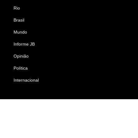
Rio
Esportes
Brasil
Saúde
Mundo
Ciência e Tecnologia
Informe JB
Caderno B
Opinião
Colunistas
Política
Economia
Internacional
Empresas e Negócios