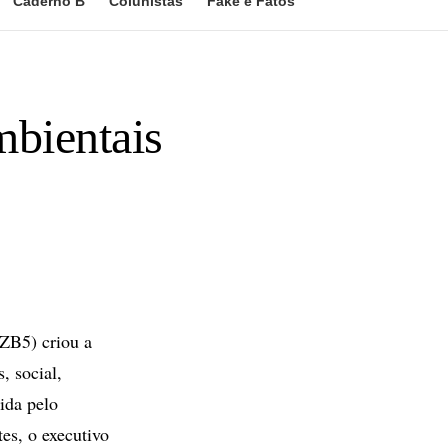
Caderno B
Colunistas
Fake e Fatos
mbientais
ZB5) criou a
, social,
ida pelo
es, o executivo