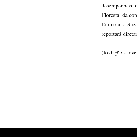
desempenhava a
Florestal da co
Em nota, a Suza
reportará diret
(Redação - Inv