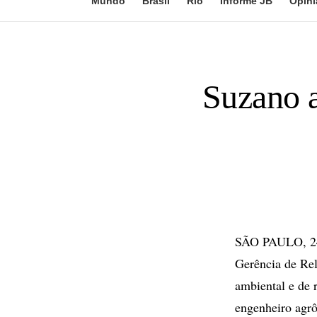
Mundo
Brasil
Rio
Informe JB
Opini
Suzano a
SÃO PAULO, 24 
Gerência de Rela
ambiental e de 
engenheiro agrô