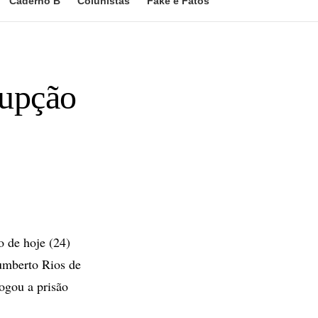
Caderno B
Colunistas
Fake e Fatos
rupção
 de hoje (24)
umberto Rios de
ogou a prisão