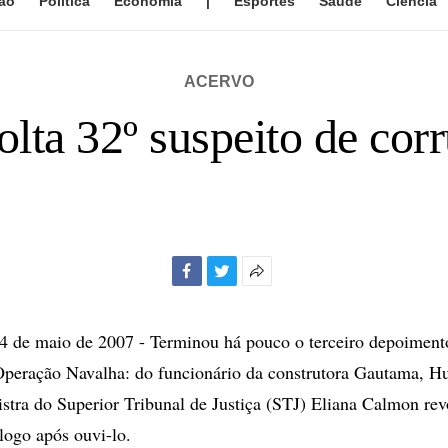
ão
Política
Economia
|
Esportes
Saúde
Ciência
ACERVO
olta 32º suspeito de cor
Facebook
Twitter
Mais
opções
de
de maio de 2007 - Terminou há pouco o terceiro depoimento
compartilhamento
Operação Navalha: do funcionário da construtora Gautama, H
istra do Superior Tribunal de Justiça (STJ) Eliana Calmon rev
 logo após ouvi-lo.