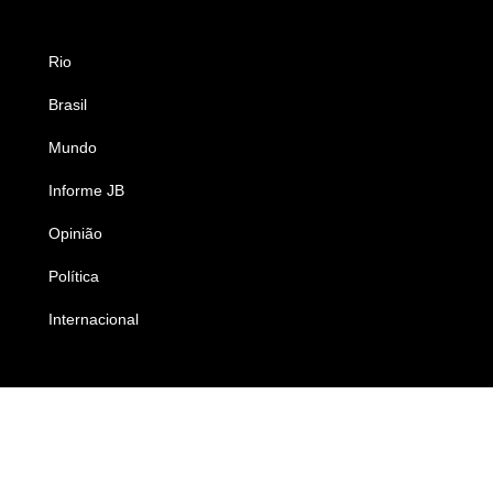
Rio
Esportes
Brasil
Saúde
Mundo
Ciência e Tecnologia
Informe JB
Caderno B
Opinião
Colunistas
Política
Economia
Internacional
Empresas e Negócios