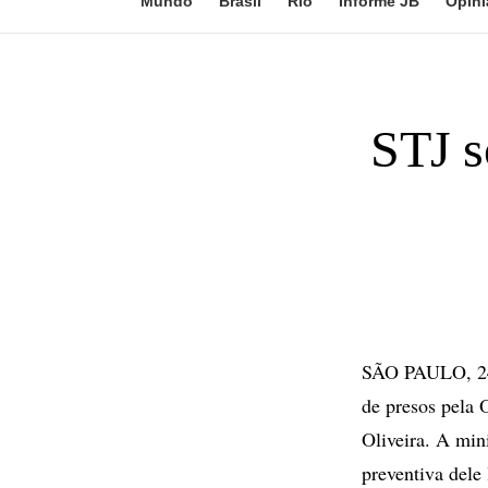
Mundo
Brasil
Rio
Informe JB
Opini
STJ s
SÃO PAULO, 24 
de presos pela 
Oliveira. A min
preventiva dele