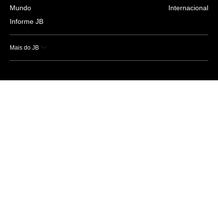
Mundo
Internacional
Informe JB
Mais do JB
Esportes
Saúde
Ciência e Tecnologia
Caderno B
Colunistas
Economia
Empresas e Negócios