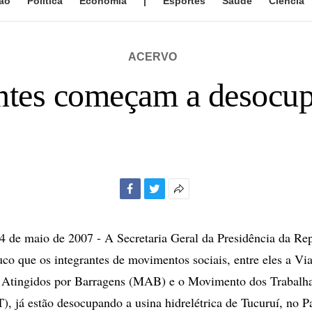
ão
Política
Economia
|
Esportes
Saúde
Ciência
ACERVO
ntes começam a desocup
Facebook
Twitter
Mais
opções
de
de maio de 2007 - A Secretaria Geral da Presidência da Rep
compartilhamento
co que os integrantes de movimentos sociais, entre eles a Vi
Atingidos por Barragens (MAB) e o Movimento dos Trabalha
, já estão desocupando a usina hidrelétrica de Tucuruí, no P