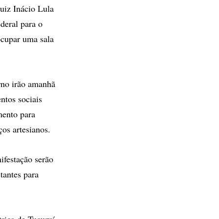
uiz Inácio Lula
ederal para o
ocupar uma sala
erno irão amanhã
ntos sociais
mento para
os artesianos.
ifestação serão
tantes para
rica de Tucuruí