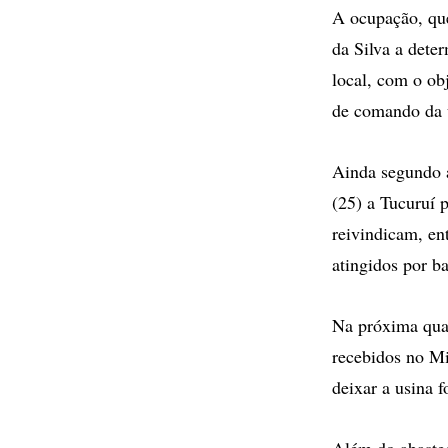
A ocupação, qu
da Silva a deter
local, com o ob
de comando da 
Ainda segundo a
(25) a Tucuruí 
reivindicam, en
atingidos por b
Na próxima quar
recebidos no Mi
deixar a usina 
Além do abastec