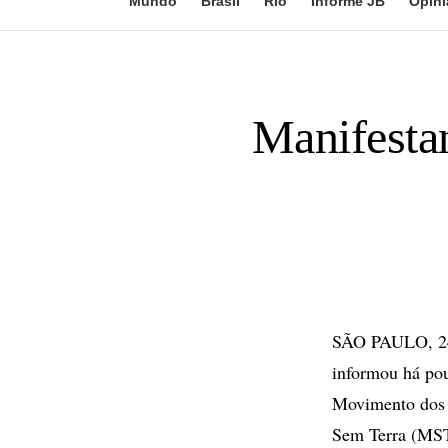
Mundo
Brasil
Rio
Informe JB
Opini
Manifesta
SÃO PAULO, 24 
informou há pou
Movimento dos 
Sem Terra (MST)