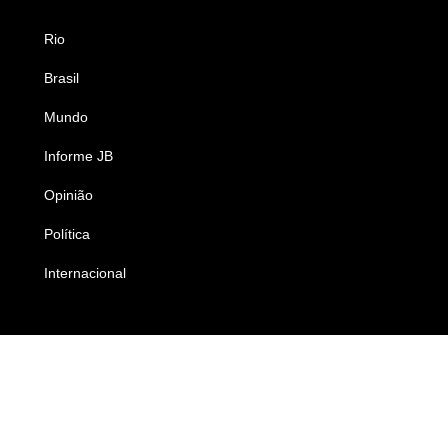
Rio
Esportes
Brasil
Saúde
Mundo
Ciência e Tecnologia
Informe JB
Caderno B
Opinião
Colunistas
Política
Economia
Internacional
Empresas e Negócios