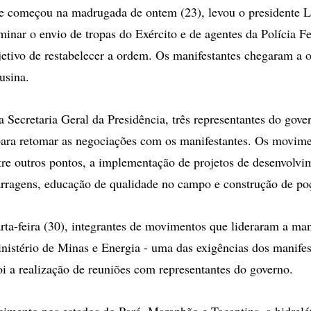
e começou na madrugada de ontem (23), levou o presidente L
minar o envio de tropas do Exército e de agentes da Polícia F
jetivo de restabelecer a ordem. Os manifestantes chegaram a 
usina.
 Secretaria Geral da Presidência, três representantes do gov
para retomar as negociações com os manifestantes. Os movime
tre outros pontos, a implementação de projetos de desenvolvi
arragens, educação de qualidade no campo e construção de poç
ta-feira (30), integrantes de movimentos que lideraram a man
nistério de Minas e Energia - uma das exigências dos manifes
foi a realização de reuniões com representantes do governo.
imento nos estados do Pará, Maranhão e Tocantins, a hidrelét