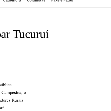
Caderno B
Colunistas
Fake e Fatos
ar Tucuruí
ública
a Campesina, o
dores Rurais
ará.