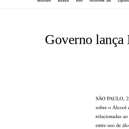
Mundo
Brasil
Rio
Informe JB
Opini
Governo lança P
SÃO PAULO, 23 
sobre o Álcool 
relacionadas ao
entre uso de álc