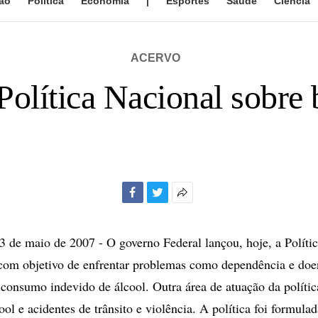
ão
Política
Economia
|
Esportes
Saúde
Ciência
ACERVO
olítica Nacional sobre 
Facebook
Twitter
Mais
opções
de
de maio de 2007 - O governo Federal lançou, hoje, a Políti
compartilhamento
com objetivo de enfrentar problemas como dependência e doen
 consumo indevido de álcool. Outra área de atuação da polític
ool e acidentes de trânsito e violência. A política foi formul