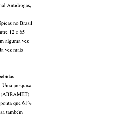
nal Antidrogas,
picas no Brasil
tre 12 e 65
ram alguma vez
da vez mais
bebidas
o. Uma pesquisa
fego (ABRAMET)
) aponta que 61%
uisa também