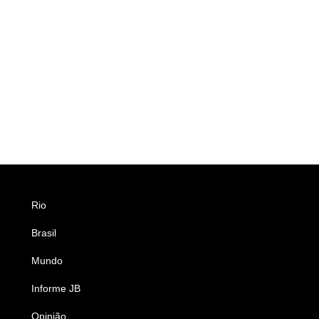
Rio
Esportes
Brasil
Saúde
Mundo
Ciência e Tecnologia
Informe JB
Caderno B
Opinião
Colunistas