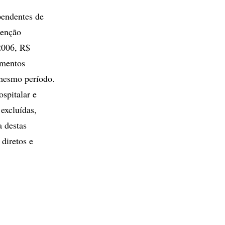
pendentes de
tenção
2006, R$
imentos
 mesmo período.
spitalar e
 excluídas,
a destas
diretos e