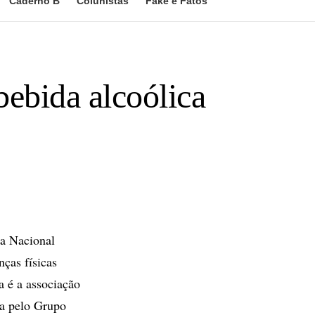
Caderno B
Colunistas
Fake e Fatos
bebida alcoólica
ca Nacional
ças físicas
a é a associação
ada pelo Grupo