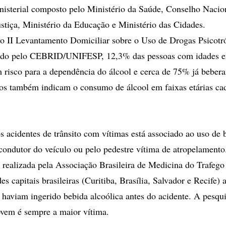
nisterial composto pelo Ministério da Saúde, Conselho Nacio
ustiça, Ministério da Educação e Ministério das Cidades.
 II Levantamento Domiciliar sobre o Uso de Drogas Psicotró
zado pelo CEBRID/UNIFESP, 12,3% das pessoas com idades en
 risco para a dependência do álcool e cerca de 75% já bebe
os também indicam o consumo de álcool em faixas etárias ca
s acidentes de trânsito com vítimas está associado ao uso de 
 condutor do veículo ou pelo pedestre vítima de atropelament
, realizada pela Associação Brasileira de Medicina do Tra
s capitais brasileiras (Curitiba, Brasília, Salvador e Recife
 haviam ingerido bebida alcoólica antes do acidente. A pesq
ovem é sempre a maior vítima.