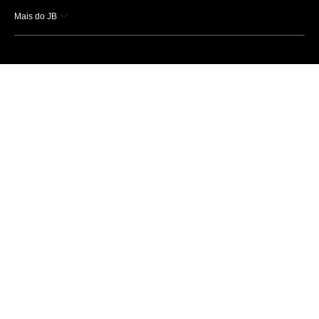
Mais do JB
Esportes
Saúde
Ciência e Tecnologia
Caderno B
Colunistas
Economia
Empresas e Negócios