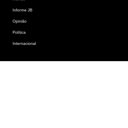
Informe JB
Caderno B
Opinião
Colunistas
Política
Economia
Internacional
Empresas e Negócios