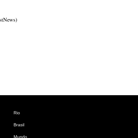
estNews)
Rio
Esportes
Brasil
Saúde
Mundo
Ciência e Tecnologia