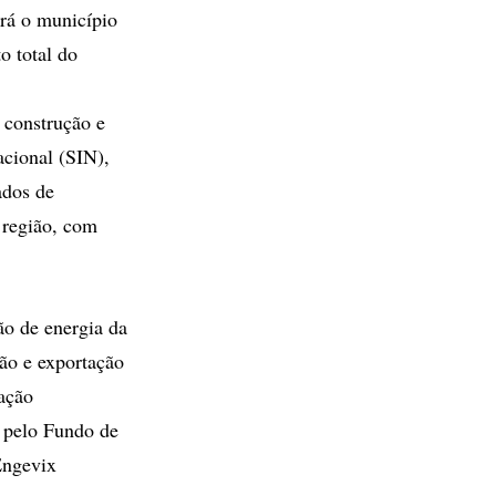
ará o município
 total do
 construção e
acional (SIN),
ados de
 região, com
o de energia da
ão e exportação
ação
 pelo Fundo de
Engevix