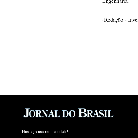
Engenharia.
(Redação - Inv
Nos siga nas redes sociais!