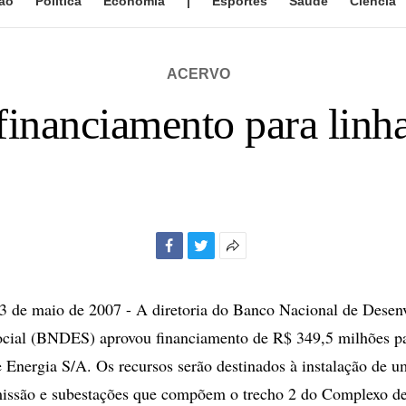
ão
Política
Economia
|
Esportes
Saúde
Ciência
ACERVO
nanciamento para linha
Facebook
Twitter
Mais
opções
de
de maio de 2007 - A diretoria do Banco Nacional de Desen
compartilhamento
cial (BNDES) aprovou financiamento de R$ 349,5 milhões pa
 Energia S/A. Os recursos serão destinados à instalação de u
missão e subestações que compõem o trecho 2 do Complexo de