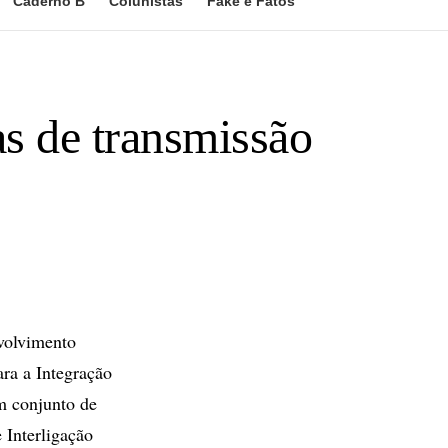
Caderno B
Colunistas
Fake e Fatos
s de transmissão
volvimento
ra a Integração
m conjunto de
 Interligação