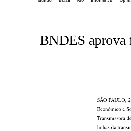
Mundo
Brasil
Rio
Informe JB
Opini
BNDES aprova fi
SÃO PAULO, 23 
Econômico e So
Transmissora de
linhas de trans