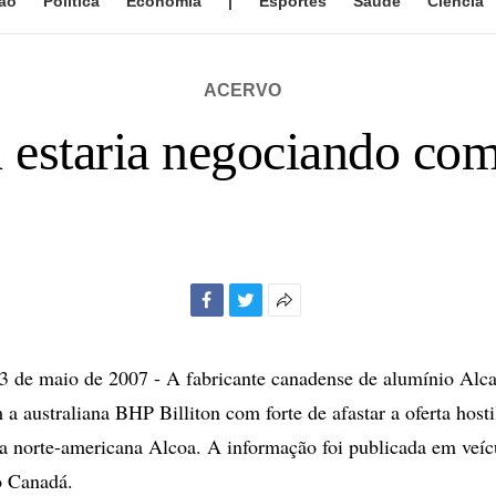
ão
Política
Economia
|
Esportes
Saúde
Ciência
ACERVO
 estaria negociando c
Facebook
Twitter
Mais
opções
de
de maio de 2007 - A fabricante canadense de alumínio Alcan
compartilhamento
a australiana BHP Billiton com forte de afastar a oferta host
ela norte-americana Alcoa. A informação foi publicada em veíc
 Canadá.