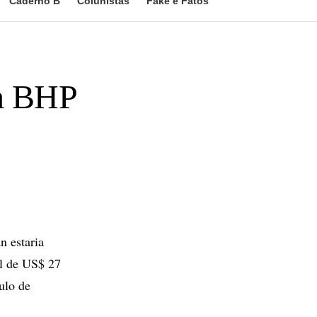
Caderno B
Colunistas
Fake e Fatos
om BHP
 estaria
il de US$ 27
ulo de