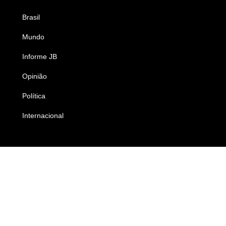
Brasil
Saúde
Mundo
Ciência e Tecnologia
Informe JB
Caderno B
Opinião
Colunistas
Política
Economia
Internacional
Empresas e Negócios