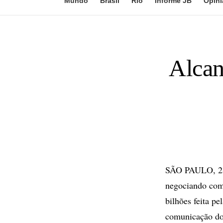
Mundo
Brasil
Rio
Informe JB
Opini
Alcan
SÃO PAULO, 23 
negociando com 
bilhões feita p
comunicação do