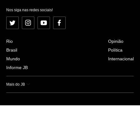
Nos siga nas redes sociais!
Twitter
Instagram
YouTube
Facebook
Rio
Opinião
Brasil
Política
Mundo
Internacional
Informe JB
Mais do JB
Esportes
Saúde
Ciência e Tecnologia
Caderno B
Colunistas
Economia