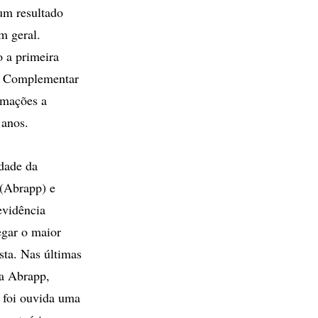
 um resultado
m geral.
o a primeira
a Complementar
rmações a
 anos.
dade da
 (Abrapp) e
evidência
gar o maior
sta. Nas últimas
da Abrapp,
, foi ouvida uma