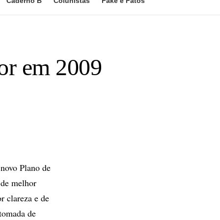
Caderno B
Colunistas
Fake e Fatos
gor em 2009
novo Plano de
 de melhor
r clareza e de
 tomada de