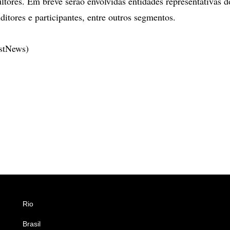
ltores. Em breve serão envolvidas entidades representativas do
uditores e participantes, entre outros segmentos.
estNews)
Rio
Esportes
Brasil
Saúde