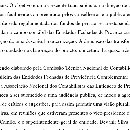
iais. O objetivo é uma crescente transparência, na direção de
mais facilmente compreendido pelos conselheiros e o público e
 de vida regulamentada dos fundos de pensão, essa está send
da no campo contábil das Entidades Fechadas de Previdênci
eção de uma desejável modernização. A dimensão das transfo
 o cuidado na elaboração do projeto, em estudo há quase três
sendo elaborado pela Comissão Técnica Nacional de Contabili
sileira das Entidades Fechadas de Previdência Complementar
da Associação Nacional dos Contabilistas das Entidades de Pr
ça a ser submetido a uma audiência pública, de modo a agre
de críticas e sugestões, para assim garantir uma visão plurali
feiras, em reuniões que estiveram presentes o vice-presidente 
Camilo, e o superintendente-geral da entidade, Devanir Silva