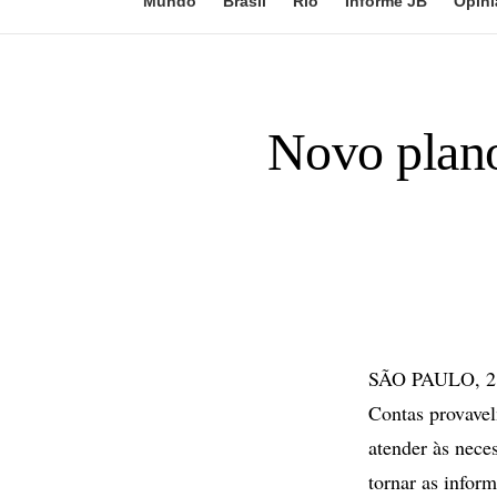
Mundo
Brasil
Rio
Informe JB
Opini
Novo plano
SÃO PAULO, 21 
Contas provavel
atender às nece
tornar as infor