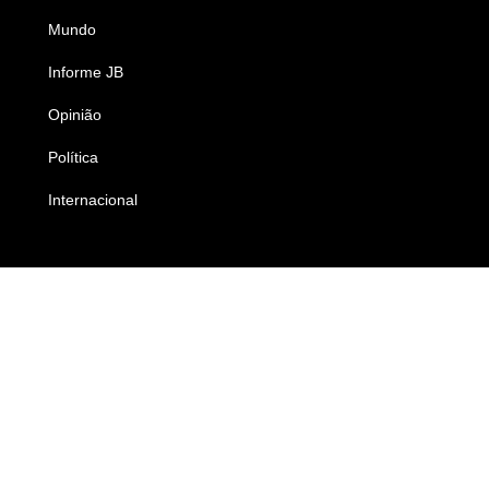
Mundo
Ciência e Tecnologia
Informe JB
Caderno B
Opinião
Colunistas
Política
Economia
Internacional
Empresas e Negócios