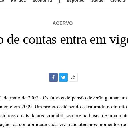
ão
Política
Economia
|
Esportes
Saúde
Ciência
ACERVO
 de contas entra em vi
Facebook
Twitter
Mais
opções
de
de maio de 2007 - Os fundos de pensão deverão ganhar um 
compartilhamento
mente em 2009. Um projeto está sendo estruturado no intuito
ssidades atuais da área contábil, sempre na busca de uma maio
mações da contabilidade cada vez mais úteis nos momentos de