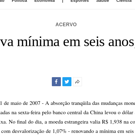
ão
Política
Economia
|
Esportes
Saúde
Ciência
ACERVO
va mínima em seis anos
Facebook
Twitter
Mais
opções
de
de maio de 2007 - A absorção tranqüila das mudanças mone
compartilhamento
adas na sexta-feira pelo banco central da China levou o dólar
ixa. No final do dia, a moeda estrangeira valia R$ 1,938 na 
 com desvalorização de 1,07% - renovando a mínima em seis