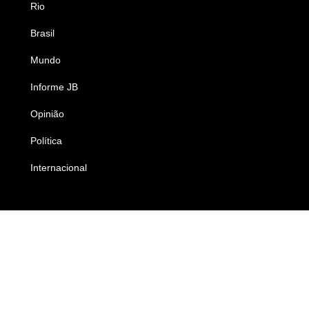
Rio
Esportes
Brasil
Saúde
Mundo
Ciência e Tecnologia
Informe JB
Caderno B
Opinião
Colunistas
Política
Economia
Internacional
Empresas e Negócios