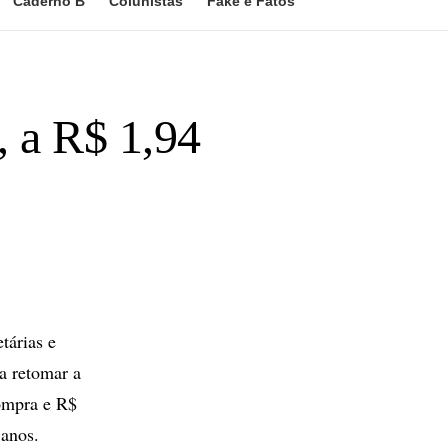
Caderno B
Colunistas
Fake e Fatos
, a R$ 1,94
tárias e
 a retomar a
compra e R$
 anos.