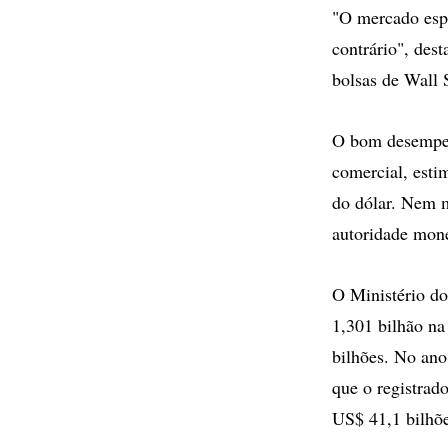
"O mercado espe
contrário", des
bolsas de Wall 
O bom desempenh
comercial, esti
do dólar. Nem 
autoridade mone
O Ministério do
1,301 bilhão n
bilhões. No ano
que o registrad
US$ 41,1 bilhõe