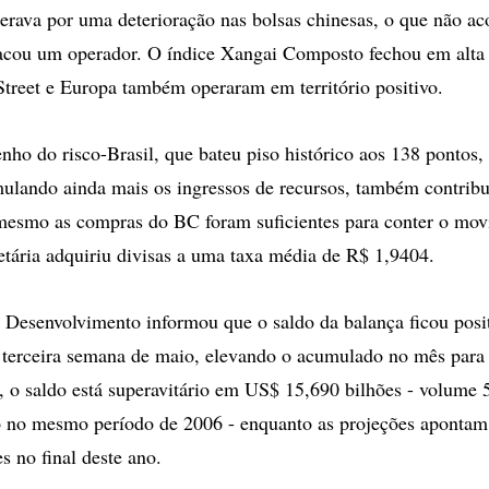
rava por uma deterioração nas bolsas chinesas, o que não ac
tacou um operador. O índice Xangai Composto fechou em alta
Street e Europa também operaram em território positivo.
o do risco-Brasil, que bateu piso histórico aos 138 pontos, 
mulando ainda mais os ingressos de recursos, também contribu
mesmo as compras do BC foram suficientes para conter o mo
tária adquiriu divisas a uma taxa média de R$ 1,9404.
 Desenvolvimento informou que o saldo da balança ficou pos
a terceira semana de maio, elevando o acumulado no mês par
, o saldo está superavitário em US$ 15,690 bilhões - volume
o no mesmo período de 2006 - enquanto as projeções apontam
s no final deste ano.