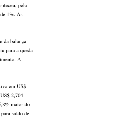
onteceu, pelo
 de 1%. As
e da balança
iu para a queda
vimento. A
itivo em US$
a US$ 2,704
 5,8% maior do
 para saldo de