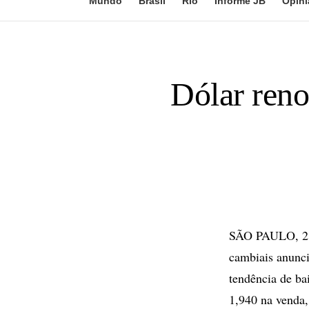
Mundo
Brasil
Rio
Informe JB
Opini
Dólar reno
SÃO PAULO, 21 
cambiais anunci
tendência de ba
1,940 na venda,