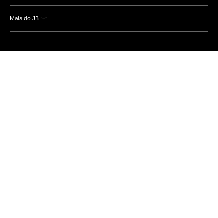
Mais do JB
Esportes
Saúde
Ciência e Tecnologia
Caderno B
Colunistas
Economia
Empresas e Negócios