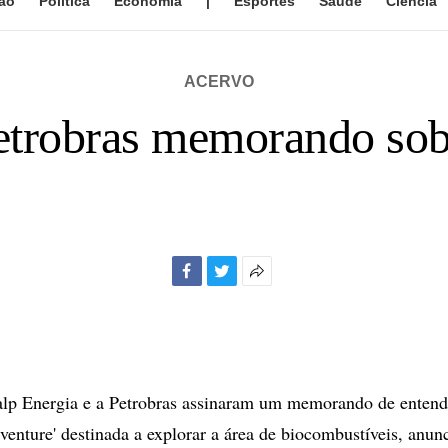
ão
Política
Economia
|
Esportes
Saúde
Ciência
ACERVO
etrobras memorando sob
Facebook
Twitter
Mais
opções
de
compartilhamento
p Energia e a Petrobras assinaram um memorando de entend
-venture' destinada a explorar a área de biocombustíveis, anun