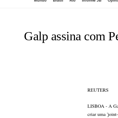
Mundo
Brasil
Rio
Informe JB
Opini
Galp assina com P
REUTERS
LISBOA - A Gal
criar uma 'joint