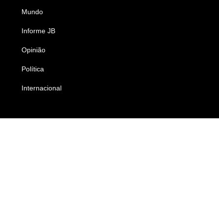
Mundo
Ciência e Tecnologia
Informe JB
Caderno B
Opinião
Colunistas
Política
Economia
Internacional
Empresas e Negócios