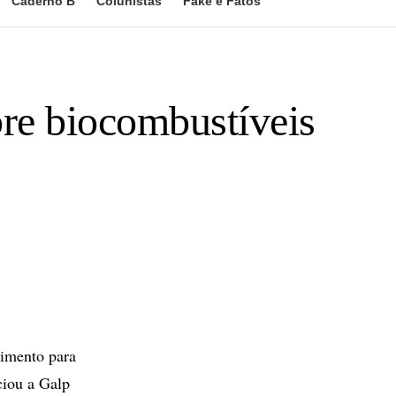
Caderno B
Colunistas
Fake e Fatos
re biocombustíveis
imento para
ciou a Galp