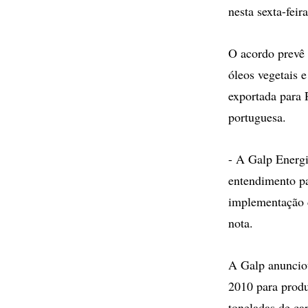
nesta sexta-feira
O acordo prevê 
óleos vegetais e
exportada para 
portuguesa.
- A Galp Energi
entendimento pa
implementação d
nota.
A Galp anunciou
2010 para produ
toneladas de ca