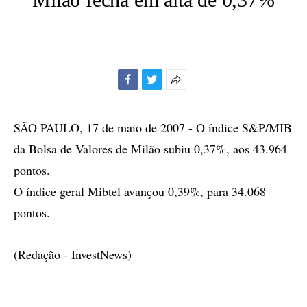
Facebook
Twitter
Mais
opções
de
SÃO PAULO, 17 de maio de 2007 - O índice S&P/MIB
compartilhamento
da Bolsa de Valores de Milão subiu 0,37%, aos 43.964
pontos.
O índice geral Mibtel avançou 0,39%, para 34.068
pontos.
(Redação - InvestNews)