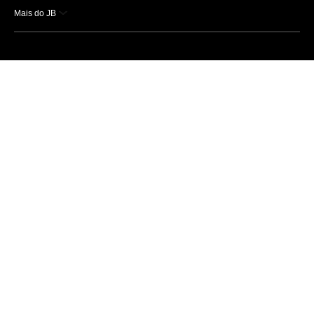
Mais do JB
Esportes
Saúde
Ciência e Tecnologia
Caderno B
Colunistas
Economia
Empresas e Negócios