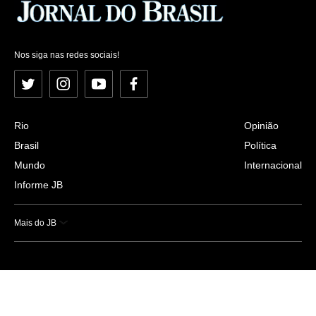
Nos siga nas redes sociais!
Twitter
Instagram
YouTube
Facebook
Rio
Opinião
Brasil
Política
Mundo
Internacional
Informe JB
Mais do JB
Esportes
Saúde
Ciência e Tecnologia
Caderno B