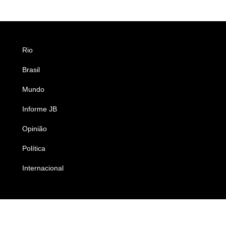
Rio
Esportes
Brasil
Saúde
Mundo
Ciência e Tecnologia
Informe JB
Caderno B
Opinião
Colunistas
Política
Economia
Internacional
Empresas e Negócios