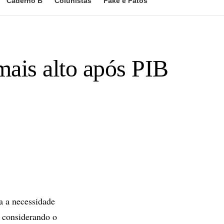
Caderno B
Colunistas
Fake e Fatos
mais alto após PIB
a a necessidade
o considerando o