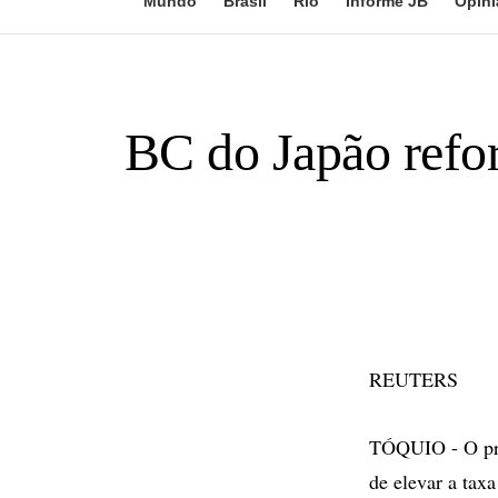
Mundo
Brasil
Rio
Informe JB
Opini
BC do Japão refor
REUTERS
TÓQUIO - O pres
de elevar a tax