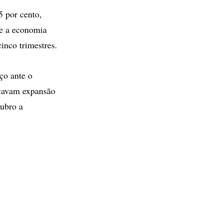
5 por cento,
e a economia
inco trimestres.
ço ante o
icavam expansão
tubro a