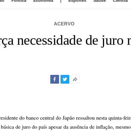
ão
Política
Economia
|
Esportes
Saúde
Ciência
ACERVO
ça necessidade de juro 
Facebook
Twitter
Mais
opções
de
compartilhamento
idente do banco central do Japão ressaltou nesta quinta-feir
a básica de juro do país apesar da ausência de inflação, mesm