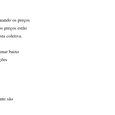
quando os preços
os preços estão
ta coletiva.
amar baixo
ções
nte são