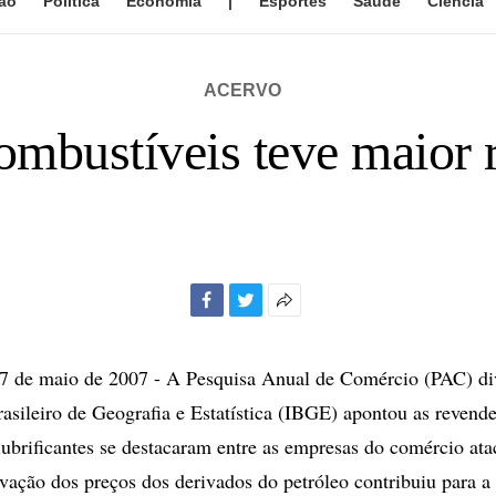
ão
Política
Economia
|
Esportes
Saúde
Ciência
ACERVO
mbustíveis teve maior r
Facebook
Twitter
Mais
opções
de
de maio de 2007 - A Pesquisa Anual de Comércio (PAC) di
compartilhamento
Brasileiro de Geografia e Estatística (IBGE) apontou as revend
lubrificantes se destacaram entre as empresas do comércio ata
evação dos preços dos derivados do petróleo contribuiu para 