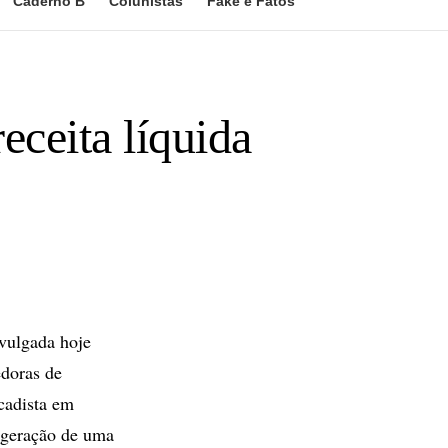
Caderno B
Colunistas
Fake e Fatos
eceita líquida
vulgada hoje
edoras de
cadista em
a geração de uma