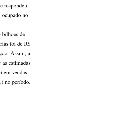
ade respondeu
l ocupado no
 bilhões de
rias foi de R$
ção. Assim, a
 as estimadas
oi em vendas
%) no período.