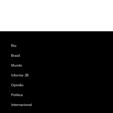
Rio
Esportes
Brasil
Saúde
Mundo
Ciência e Tecnologia
Informe JB
Caderno B
Opinião
Colunistas
Política
Economia
Internacional
Empresas e Negócios