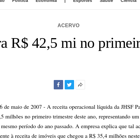
ão
Política
Economia
|
Esportes
Saúde
Ciência
ACERVO
a R$ 42,5 mi no primeir
Facebook
Twitter
Mais
opções
de
de maio de 2007 - A receita operacional líquida da JHSF Pa
compartilhamento
5 milhões no primeiro trimestre deste ano, representando um
 mesmo período do ano passado. A empresa explica que tal a
ente à receita de imóveis que chegou a R$ 35,4 milhões neste