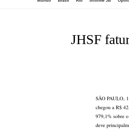
Mundo
Brasil
Rio
Informe JB
Opini
JHSF fatur
SÃO PAULO, 16 
chegou a R$ 42,
979,1% sobre o
deve principalm