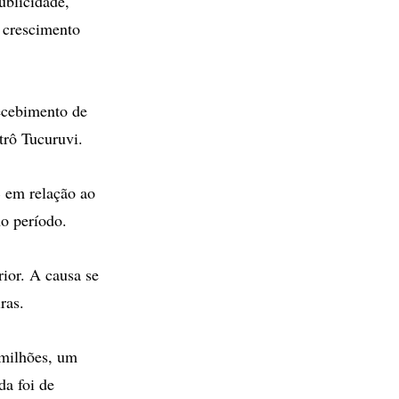
ublicidade,
 crescimento
recebimento de
trô Tucuruvi.
% em relação ao
o período.
rior. A causa se
ras.
 milhões, um
a foi de