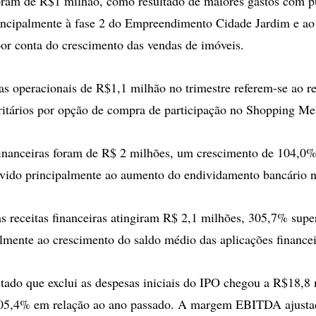
oram de R$1 milhão, como resultado de maiores gastos com p
incipalmente à fase 2 do Empreendimento Cidade Jardim e ao
or conta do crescimento das vendas de imóveis.
tas operacionais de R$1,1 milhão no trimestre referem-se ao 
ritários por opção de compra de participação no Shopping Me
financeiras foram de R$ 2 milhões, um crescimento de 104,0
vido principalmente ao aumento do endividamento bancário n
as receitas financeiras atingiram R$ 2,1 milhões, 305,7% supe
almente ao crescimento do saldo médio das aplicações financei
ado que exclui as despesas iniciais do IPO chegou a R$18,8
05,4% em relação ao ano passado. A margem EBITDA ajustad