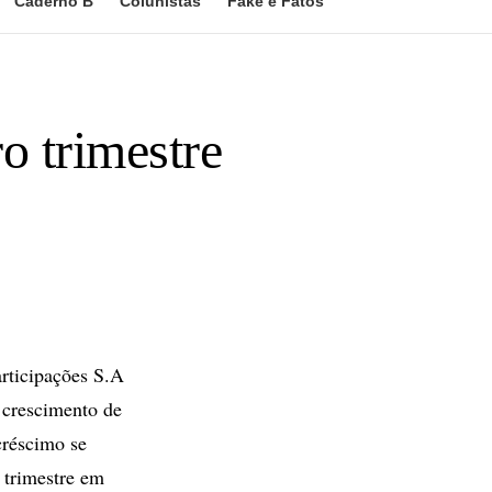
Caderno B
Colunistas
Fake e Fatos
o trimestre
rticipações S.A
 crescimento de
créscimo se
 trimestre em