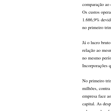
comparação ao d
Os custos oper
1.686,9% devido
no primeiro tri
Já o lucro bru
relação ao mes
no mesmo perío
Incorporações q
No primeiro tri
milhões, contra
empresa face ao
capital. As des