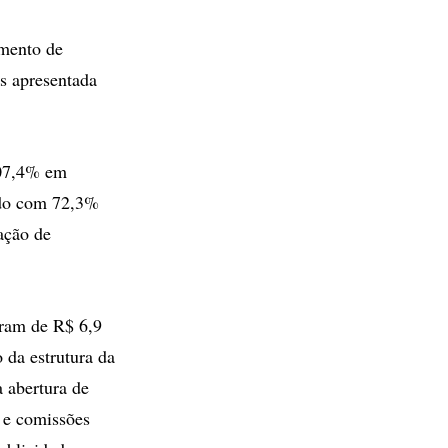
imento de
s apresentada
707,4% em
ado com 72,3%
ação de
oram de R$ 6,9
 da estrutura da
 abertura de
s e comissões