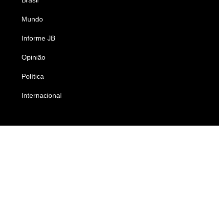
Mundo
Ciência e Tecnologia
Informe JB
Caderno B
Opinião
Colunistas
Política
Economia
Internacional
Empresas e Negócios