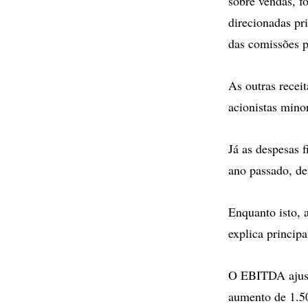
sobre vendas, f
direcionadas pr
das comissões p
As outras recei
acionistas mino
Já as despesas 
ano passado, de
Enquanto isto, 
explica princip
O EBITDA ajust
aumento de 1.5