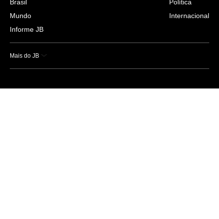
Brasil
Política
Mundo
Internacional
Informe JB
Mais do JB
Esportes
Saúde
Ciência e Tecnologia
Caderno B
Colunistas
Economia
Empresas e Negócios