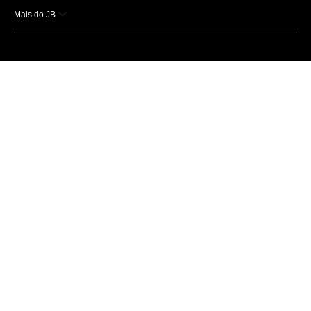
Mais do JB
Esportes
Saúde
Ciência e Tecnologia
Caderno B
Colunistas
Economia
Empresas e Negócios