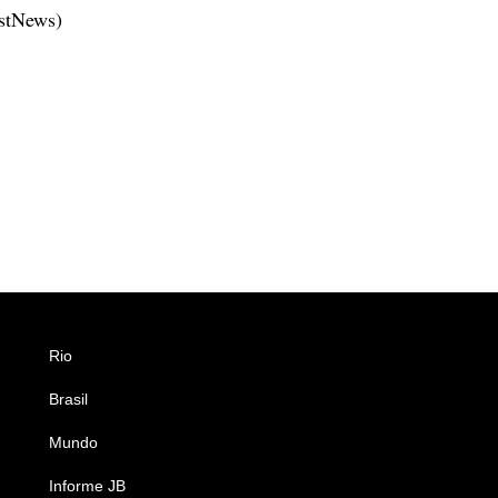
estNews)
Rio
Esportes
Brasil
Saúde
Mundo
Ciência e Tecnologia
Informe JB
Caderno B