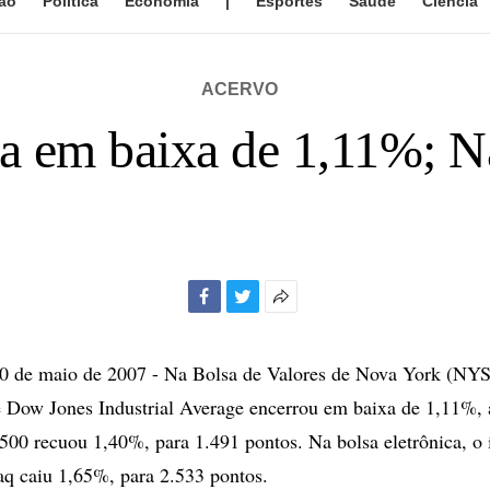
ão
Política
Economia
|
Esportes
Saúde
Ciência
ACERVO
a em baixa de 1,11%; N
Facebook
Twitter
Mais
opções
de
de maio de 2007 - Na Bolsa de Valores de Nova York (NYS
compartilhamento
ce Dow Jones Industrial Average encerrou em baixa de 1,11%,
00 recuou 1,40%, para 1.491 pontos. Na bolsa eletrônica, o 
q caiu 1,65%, para 2.533 pontos.