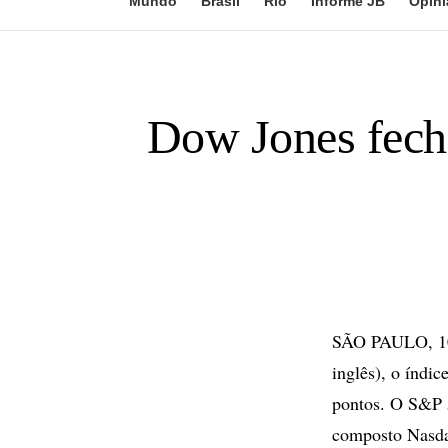
Mundo
Brasil
Rio
Informe JB
Opini
Dow Jones fech
SÃO PAULO, 10 
inglês), o índi
pontos. O S&P 5
composto Nasda