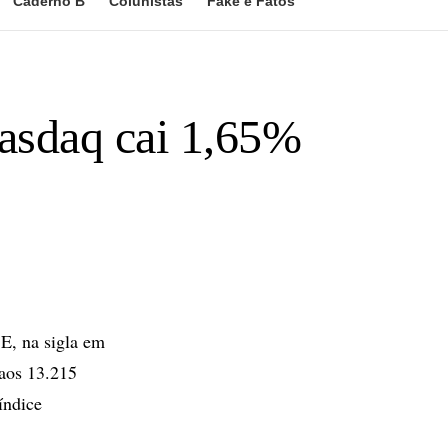
Caderno B
Colunistas
Fake e Fatos
asdaq cai 1,65%
E, na sigla em
 aos 13.215
índice