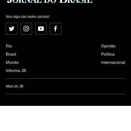
Nos siga nas redes sociais!
Twitter
Instagram
YouTube
Facebook
Rio
Opinião
Brasil
Política
Mundo
Internacional
Informe JB
Mais do JB
Esportes
Saúde
Ciência e Tecnologia
Caderno B
Colunistas