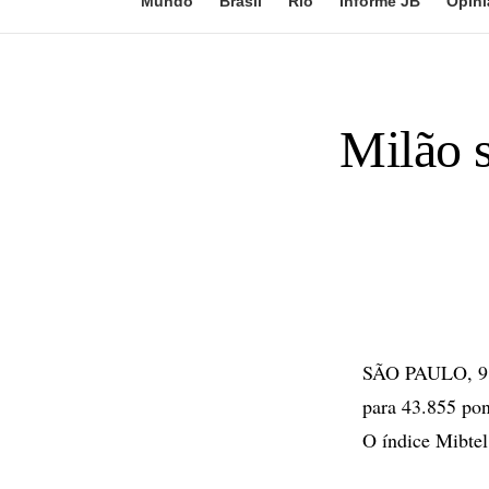
Mundo
Brasil
Rio
Informe JB
Opini
Milão 
SÃO PAULO, 9 d
para 43.855 pon
O índice Mibtel