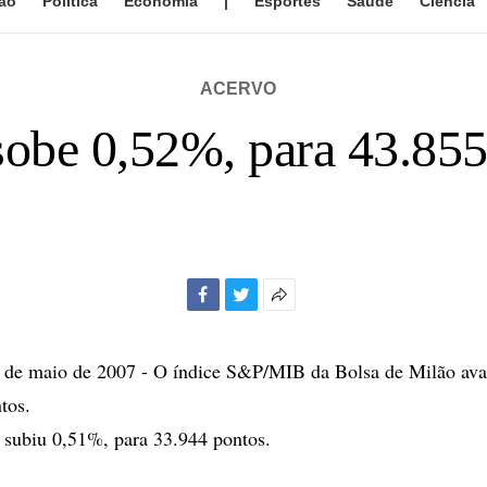
ão
Política
Economia
|
Esportes
Saúde
Ciência
ACERVO
sobe 0,52%, para 43.855
Facebook
Twitter
Mais
opções
de
e maio de 2007 - O índice S&P/MIB da Bolsa de Milão av
compartilhamento
tos.
 subiu 0,51%, para 33.944 pontos.