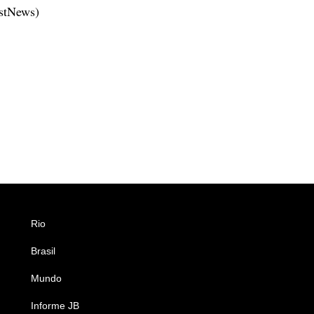
estNews)
Rio
Esportes
Brasil
Saúde
Mundo
Ciência e Tecnologia
Informe JB
Caderno B