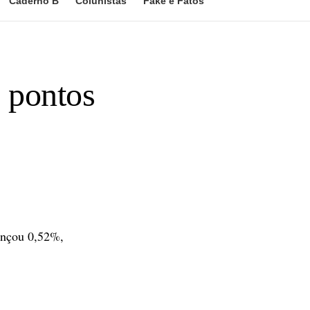
Caderno B
Colunistas
Fake e Fatos
 pontos
ançou 0,52%,