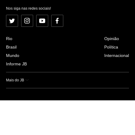
Nos siga nas redes sociais!
Twitter
Instagram
YouTube
Facebook
Rio
Opinião
Brasil
Política
Mundo
Internacional
Informe JB
Mais do JB
Esportes
Saúde
Ciência e Tecnologia
Caderno B
Colunistas
Economia