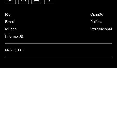
Twitter
Instagram
YouTube
Facebook
Rio
Opinião
Brasil
Política
Mundo
Internacional
Informe JB
Mais do JB
Esportes
Saúde
Ciência e Tecnologia
Caderno B
Colunistas
Economia
Empresas e Negócios