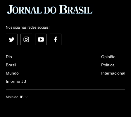
Nos siga nas redes sociais!
Twitter
Instagram
YouTube
Facebook
Rio
Opinião
Brasil
Política
Mundo
Internacional
Informe JB
Mais do JB
Esportes
Saúde
Ciência e Tecnologia
Caderno B