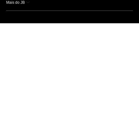
Mais do JB
Esportes
Saúde
Ciência e Tecnologia
Caderno B
Colunistas
Economia
Empresas e Negócios