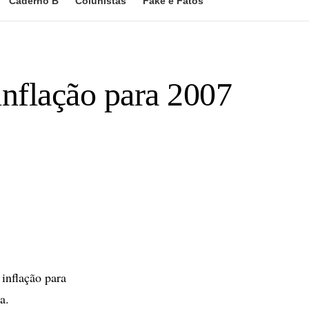
Caderno B
Colunistas
Fake e Fatos
inflação para 2007
inflação para
a.