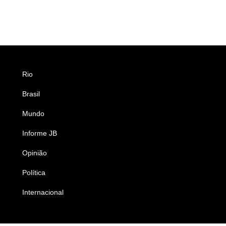
Rio
Esportes
Brasil
Saúde
Mundo
Ciência e Tecnologia
Informe JB
Caderno B
Opinião
Colunistas
Política
Economia
Internacional
Empresas e Negócios