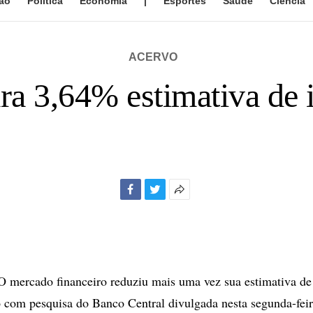
ão
Política
Economia
|
Esportes
Saúde
Ciência
ACERVO
a 3,64% estimativa de 
Facebook
Twitter
Mais
opções
de
compartilhamento
mercado financeiro reduziu mais uma vez sua estimativa de 
 com pesquisa do Banco Central divulgada nesta segunda-feir