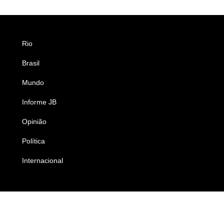
Rio
Esportes
Brasil
Saúde
Mundo
Ciência e Tecnologia
Informe JB
Caderno B
Opinião
Colunistas
Política
Economia
Internacional
Empresas e Negócios