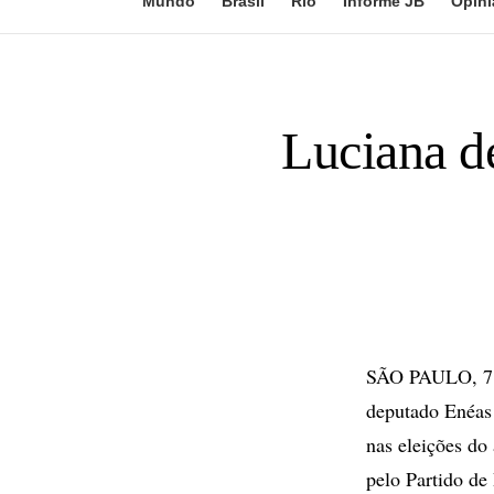
Mundo
Brasil
Rio
Informe JB
Opini
Luciana d
SÃO PAULO, 7 d
deputado Enéas
nas eleições do
pelo Partido de