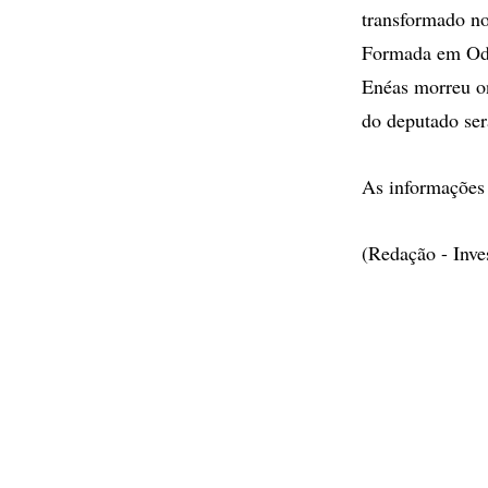
transformado no
Formada em Odon
Enéas morreu on
do deputado ser
As informações
(Redação - Inv