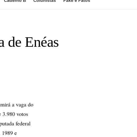
Caderno B
Colunistas
Fake e Fatos
a de Enéas
mirá a vaga do
 3.980 votos
putada federal
m 1989 e