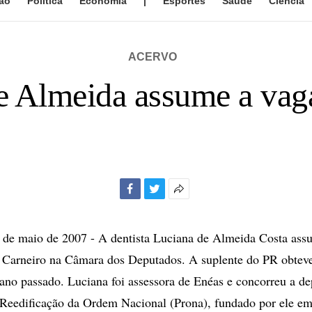
ão
Política
Economia
|
Esportes
Saúde
Ciência
ACERVO
e Almeida assume a vag
Facebook
Twitter
Mais
opções
de
e maio de 2007 - A dentista Luciana de Almeida Costa assu
compartilhamento
 Carneiro na Câmara dos Deputados. A suplente do PR obteve
 ano passado. Luciana foi assessora de Enéas e concorreu a de
 Reedificação da Ordem Nacional (Prona), fundado por ele e