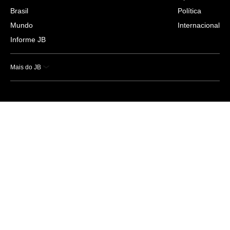
Brasil
Política
Mundo
Internacional
Informe JB
Mais do JB
Esportes
Saúde
Ciência e Tecnologia
Caderno B
Colunistas
Economia
Empresas e Negócios