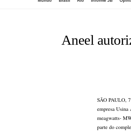
Mundo
Brasil
Rio
Informe JB
Opini
Aneel autori
SÃO PAULO, 7 d
empresa Usina A
meagwatts- MW)
parte do comple