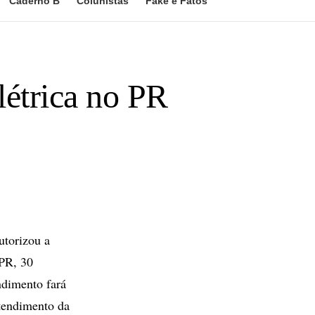
Caderno B
Colunistas
Fake e Fatos
létrica no PR
utorizou a
(PR, 30
dimento fará
atendimento da