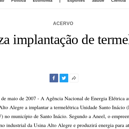
ão
Política
Economia
|
Esportes
Saúde
Ciência
ACERVO
za implantação de terme
Facebook
Twitter
Mais
opções
de
e maio de 2007 - A Agência Nacional de Energia Elétrica a
compartilhamento
lto Alegre a implantar a termelétrica Unidade Santo Inácio 
 no município de Santo Inácio. Segundo a Aneel, o empreen
xo industrial da Usina Alto Alegre e produzirá energia para 