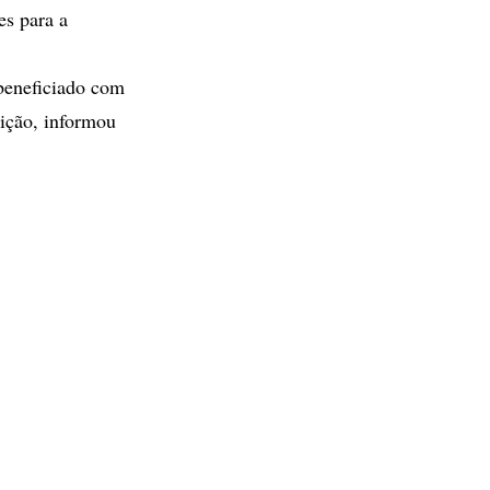
es para a
beneficiado com
uição, informou