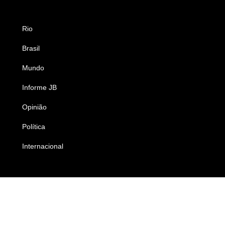
Rio
Esportes
Brasil
Saúde
Mundo
Ciência e Tecnologia
Informe JB
Caderno B
Opinião
Colunistas
Política
Economia
Internacional
Empresas e Negócios