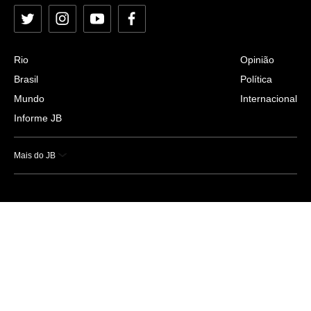
Twitter
Instagram
YouTube
Facebook
Rio
Opinião
Brasil
Política
Mundo
Internacional
Informe JB
Mais do JB
Esportes
Saúde
Ciência e Tecnologia
Caderno B
Colunistas
Economia
Empresas e Negócios