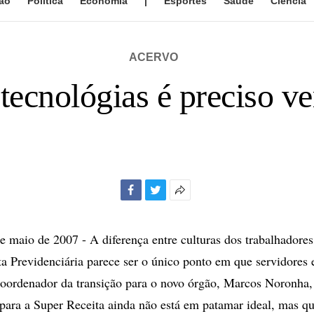
ão
Política
Economia
|
Esportes
Saúde
Ciência
ACERVO
 tecnológias é preciso ve
Facebook
Twitter
Mais
opções
de
maio de 2007 - A diferença entre culturas dos trabalhadores
compartilhamento
ta Previdenciária parece ser o único ponto em que servidores 
oordenador da transição para o novo órgão, Marcos Noronha,
 para a Super Receita ainda não está em patamar ideal, mas q