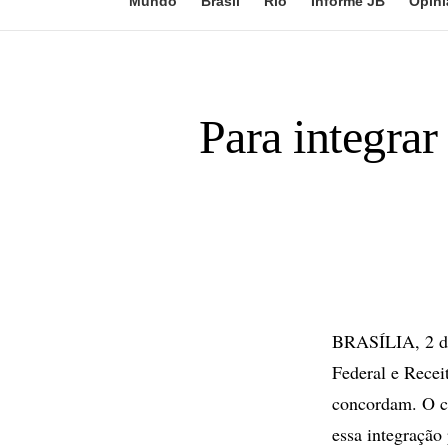
Mundo
Brasil
Rio
Informe JB
Opini
Para integrar
BRASÍLIA, 2 de 
Federal e Recei
concordam. O c
essa integração