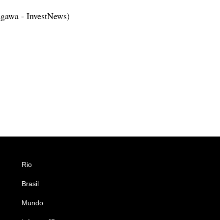
gawa - InvestNews)
Rio
Esportes
Brasil
Saúde
Mundo
Ciência e Tecnologia