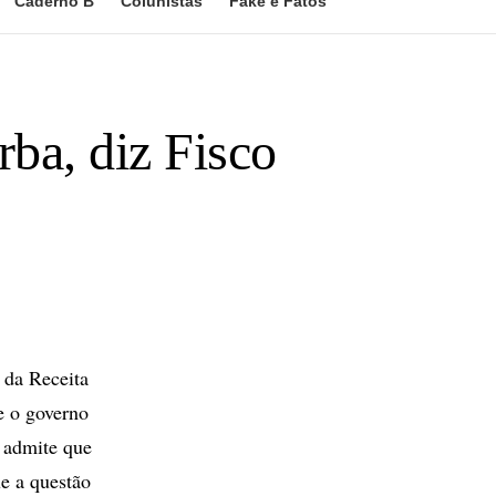
Caderno B
Colunistas
Fake e Fatos
rba, diz Fisco
 da Receita
e o governo
 admite que
ue a questão