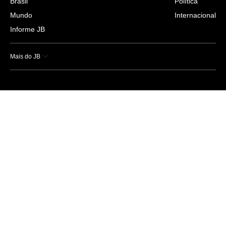
Brasil
Política
Mundo
Internacional
Informe JB
Mais do JB
Esportes
Saúde
Ciência e Tecnologia
Caderno B
Colunistas
Economia
Empresas e Negócios