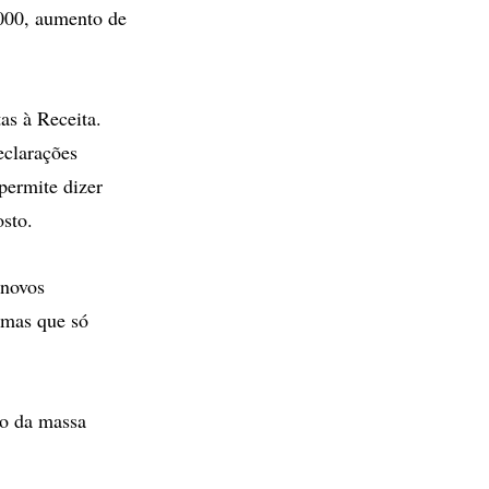
.000, aumento de
as à Receita.
eclarações
permite dizer
sto.
 novos
, mas que só
o da massa