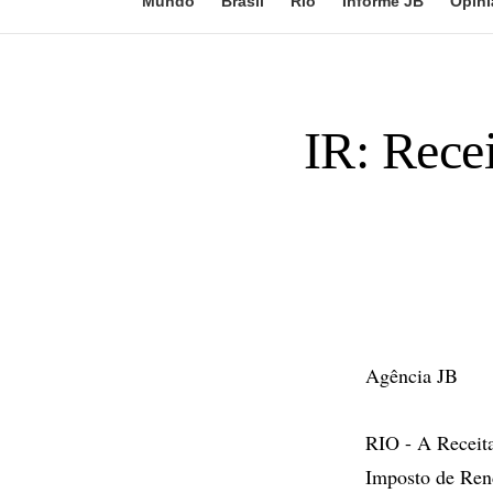
Mundo
Brasil
Rio
Informe JB
Opini
IR: Rece
Agência JB
RIO - A Receita
Imposto de Rend