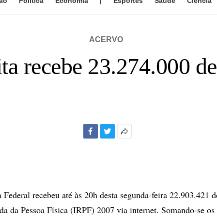
ão
Política
Economia
|
Esportes
Saúde
Ciência
ACERVO
ita recebe 23.274.000 de
Facebook
Twitter
Mais
opções
de
compartilhamento
 Federal recebeu até às 20h desta segunda-feira 22.903.421 d
a da Pessoa Física (IRPF) 2007 via internet. Somando-se os