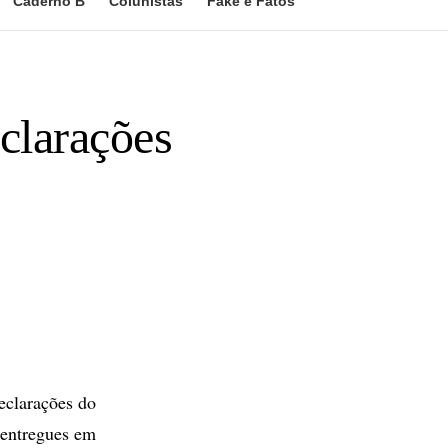
Caderno B
Colunistas
Fake e Fatos
clarações
eclarações do
 entregues em