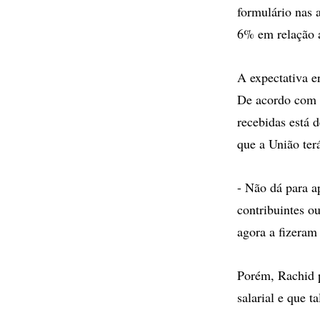
formulário nas 
6% em relação 
A expectativa e
De acordo com o
recebidas está 
que a União ter
- Não dá para a
contribuintes o
agora a fizeram
Porém, Rachid 
salarial e que t