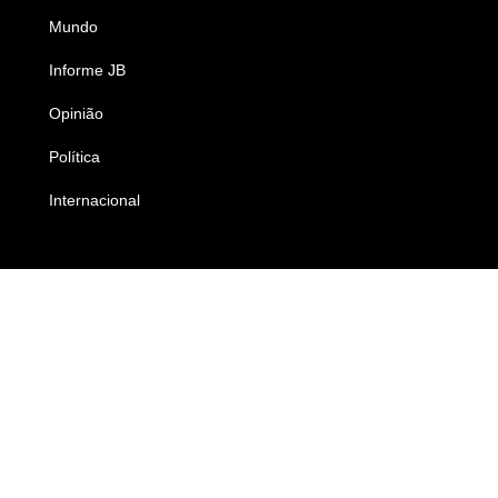
Mundo
Ciência e Tecnologia
Informe JB
Caderno B
Opinião
Colunistas
Política
Economia
Internacional
Empresas e Negócios