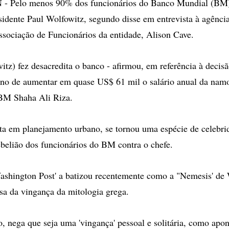
Pelo menos 90% dos funcionários do Banco Mundial (BM)
sidente Paul Wolfowitz, segundo disse em entrevista à agência
ssociação de Funcionários da entidade, Alison Cave.
itz) fez desacredita o banco - afirmou, em referência à deci
ono de aumentar em quase US$ 61 mil o salário anual da nam
 BM Shaha Ali Riza.
sta em planejamento urbano, se tornou uma espécie de celebri
rebelião dos funcionários do BM contra o chefe.
ashington Post' a batizou recentemente como a "Nemesis' de
usa da vingança da mitologia grega.
o, nega que seja uma 'vingança' pessoal e solitária, como apo