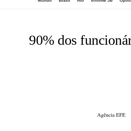
Mundo
Brasil
Rio
Informe JB
Opini
90% dos funcionár
Agência EFE