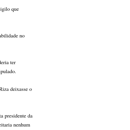
igilo que
abilidade no
eria ter
ipulado.
Riza deixasse o
ta presidente da
eitaria nenhum