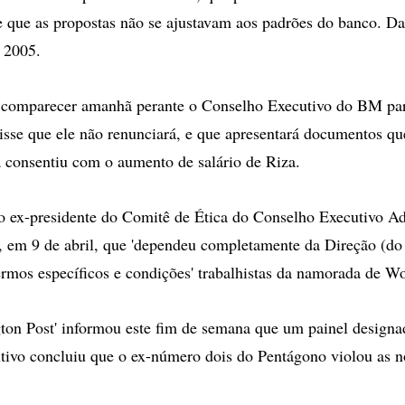
e que as propostas não se ajustavam aos padrões do banco. D
 2005.
 comparecer amanhã perante o Conselho Executivo do BM par
sse que ele não renunciará, e que apresentará documentos q
 consentiu com o aumento de salário de Riza.
o ex-presidente do Comitê de Ética do Conselho Executivo A
, em 9 de abril, que 'dependeu completamente da Direção (do
ermos específicos e condições' trabalhistas da namorada de Wo
on Post' informou este fim de semana que um painel designa
ivo concluiu que o ex-número dois do Pentágono violou as n