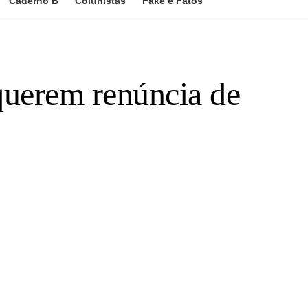
Caderno B
Colunistas
Fake e Fatos
querem renúncia de