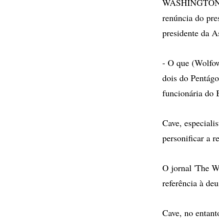
WASHINGTON - 
renúncia do pre
presidente da A
- O que (Wolfow
dois do Pentág
funcionária do
Cave, especiali
personificar a 
O jornal 'The W
referência à de
Cave, no entant