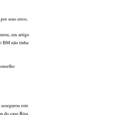
 por seus erros.
urou, em artigo
do BM não tinha
Conselho
.
 assegurou este
ou do caso Riza