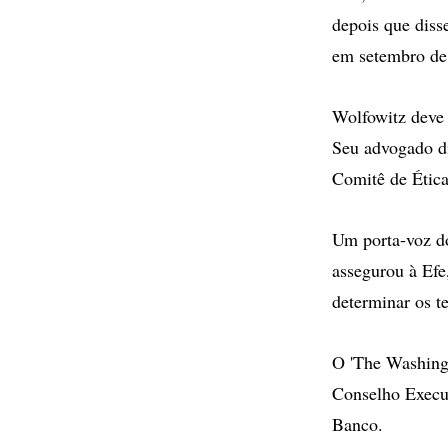
depois que diss
em setembro de
Wolfowitz deve
Seu advogado di
Comitê de Ética
Um porta-voz d
assegurou à Efe
determinar os t
O 'The Washingt
Conselho Execut
Banco.