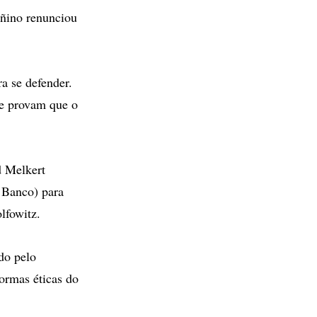
añino renunciou
a se defender.
ue provam que o
d Melkert
 Banco) para
lfowitz.
do pelo
ormas éticas do