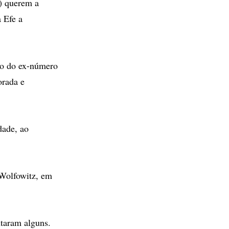
 querem a
 Efe a
são do ex-número
orada e
dade, ao
 Wolfowitz, em
ntaram alguns.