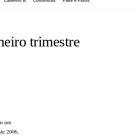
Caderno B
Colunistas
Fake e Fatos
eiro trimestre
om um
 de 2006,