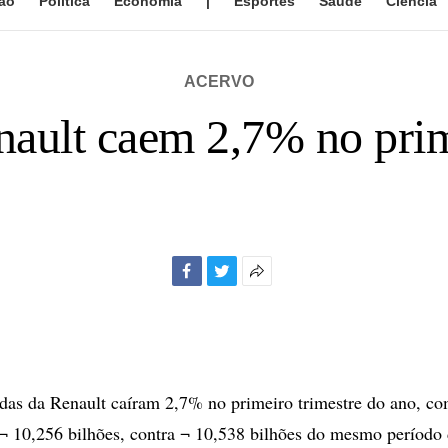
ão
Política
Economia
|
Esportes
Saúde
Ciência
ACERVO
ault caem 2,7% no prim
Facebook
Twitter
Mais
opções
de
compartilhamento
das da Renault caíram 2,7% no primeiro trimestre do ano, c
¬ 10,256 bilhões, contra ¬ 10,538 bilhões do mesmo período