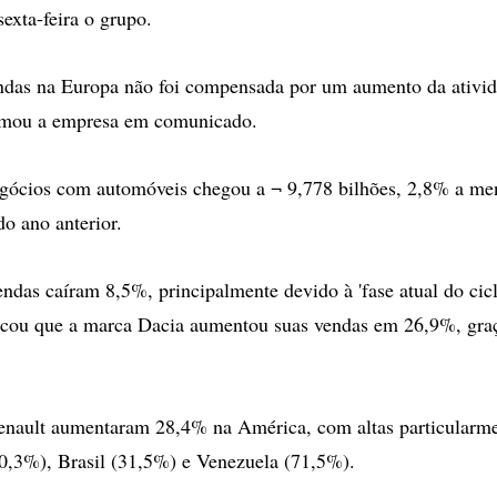
exta-feira o grupo.
ndas na Europa não foi compensada por um aumento da ativi
rmou a empresa em comunicado.
gócios com automóveis chegou a ¬ 9,778 bilhões, 2,8% a me
do ano anterior.
ndas caíram 8,5%, principalmente devido à 'fase atual do cicl
acou que a marca Dacia aumentou suas vendas em 26,9%, gra
enault aumentaram 28,4% na América, com altas particularme
0,3%), Brasil (31,5%) e Venezuela (71,5%).