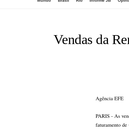
Mundo
Brasil
Rio
Informe JB
Opini
Vendas da Ren
Agência EFE
PARIS - As ven
faturamento de 