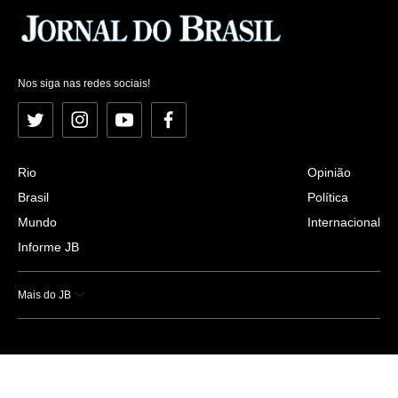
Nos siga nas redes sociais!
Twitter
Instagram
YouTube
Facebook
Rio
Opinião
Brasil
Política
Mundo
Internacional
Informe JB
Mais do JB
Esportes
Saúde
Ciência e Tecnologia
Caderno B