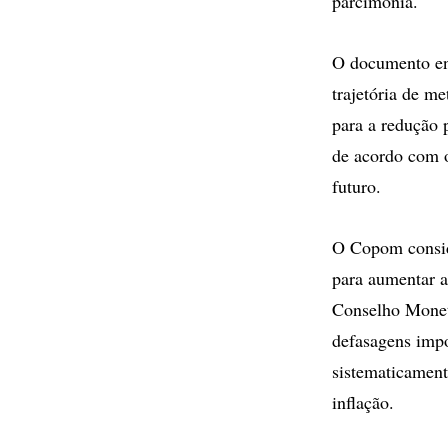
parcimônia.
O documento enf
trajetória de m
para a redução 
de acordo com o
futuro.
O Copom conside
para aumentar a
Conselho Monet
defasagens impo
sistematicament
inflação.