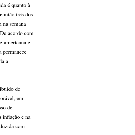
ida é quanto à
eunião três dos
om na semana
. De acordo com
e-americana e
rna permanece
da a
ibuído de
orável, em
sso de
 inflação e na
nduzida com