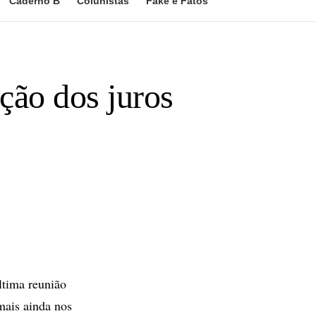
Caderno B
Colunistas
Fake e Fatos
ção dos juros
ltima reunião
mais ainda nos