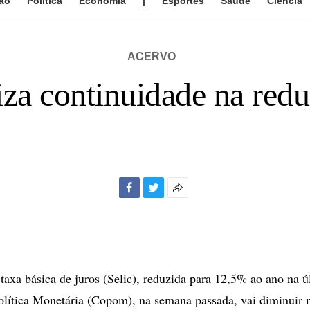
ão
Política
Economia
|
Esportes
Saúde
Ciência
ACERVO
za continuidade na redu
Facebook
Twitter
Mais
opções
de
compartilhamento
xa básica de juros (Selic), reduzida para 12,5% ao ano na ú
lítica Monetária (Copom), na semana passada, vai diminuir 