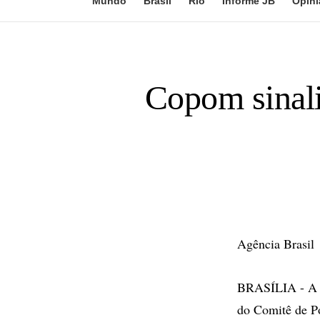
Mundo
Brasil
Rio
Informe JB
Opini
Copom sinali
Agência Brasil
BRASÍLIA - A ta
do Comitê de Po