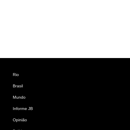
Rio
Esportes
Brasil
Saúde
Mundo
Ciência e Tecnologia
Informe JB
Caderno B
Opinião
Colunistas