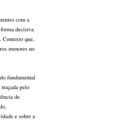
stentes com a
 forma decisiva
s. Contexto que,
uros menores no
sido fundamental
 traçada pelo
tência de
do,
vidade e sobre a