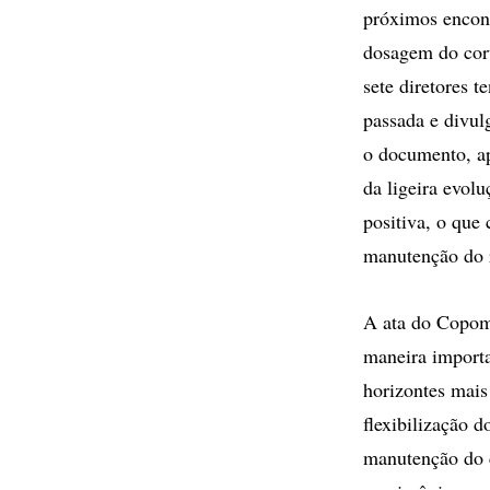
próximos encont
dosagem do cort
sete diretores 
passada e divul
o documento, a
da ligeira evol
positiva, o que
manutenção do r
A ata do Copom 
maneira import
horizontes mais
flexibilização d
manutenção do 