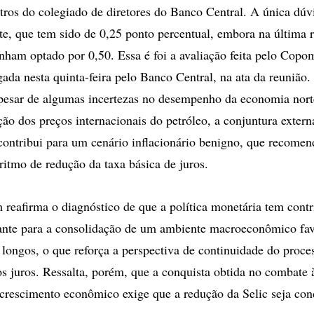
ros do colegiado de diretores do Banco Central. A única dúv
e, que tem sido de 0,25 ponto percentual, embora na última r
tenham optado por 0,50. Essa é foi a avaliação feita pelo Cop
gada nesta quinta-feira pelo Banco Central, na ata da reunião
pesar de algumas incertezas no desempenho da economia nort
ução dos preços internacionais do petróleo, a conjuntura exte
 contribui para um cenário inflacionário benigno, que recomen
itmo de redução da taxa básica de juros.
reafirma o diagnóstico de que a política monetária tem contr
ante para a consolidação de um ambiente macroeconômico fav
 longos, o que reforça a perspectiva de continuidade do proce
os juros. Ressalta, porém, que a conquista obtida no combate à
crescimento econômico exige que a redução da Selic seja co