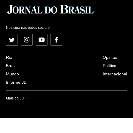
Nos siga nas redes sociais!
Twitter
Instagram
YouTube
Facebook
Rio
Opinião
Brasil
Política
Mundo
Internacional
Informe JB
Mais do JB
Esportes
Saúde
Ciência e Tecnologia
Caderno B