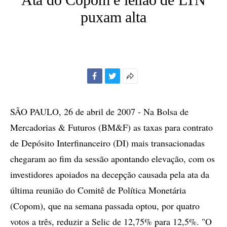
puxam alta
Facebook
Twitter
Mais
opções
de
SÃO PAULO, 26 de abril de 2007 - Na Bolsa de
compartilhamento
Mercadorias & Futuros (BM&F) as taxas para contrato
de Depósito Interfinanceiro (DI) mais transacionadas
chegaram ao fim da sessão apontando elevação, com os
investidores apoiados na decepção causada pela ata da
última reunião do Comitê de Política Monetária
(Copom), que na semana passada optou, por quatro
votos a três, reduzir a Selic de 12,75% para 12,5%. "O