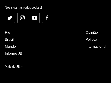
Nos siga nas redes sociais!
Twitter
Instagram
YouTube
Facebook
Rio
Opinião
Brasil
Política
Mundo
Internacional
Informe JB
Mais do JB
Esportes
Saúde
Ciência e Tecnologia
Caderno B
Colunistas
Economia