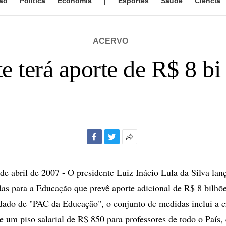
ão
Política
Economia
|
Esportes
Saúde
Ciência
ACERVO
 terá aporte de R$ 8 bi
Facebook
Twitter
Mais
opções
de
 abril de 2007 - O presidente Luiz Inácio Lula da Silva la
compartilhamento
as para a Educação que prevê aporte adicional de R$ 8 bilhõe
dado de "PAC da Educação", o conjunto de medidas inclui a c
de um piso salarial de R$ 850 para professores de todo o País,