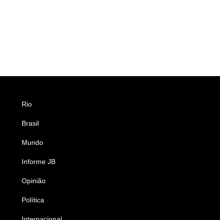
Rio
Esportes
Brasil
Saúde
Mundo
Ciência e Tecnologia
Informe JB
Caderno B
Opinião
Colunistas
Política
Economia
Internacional
Empresas e Negócios