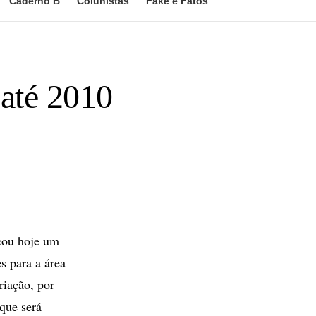
Caderno B
Colunistas
Fake e Fatos
 até 2010
nçou hoje um
s para a área
riação, por
 que será