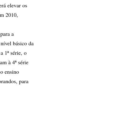
rá elevar os
em 2010,
para a
nível básico da
 1ª série, o
am à 4ª série
o ensino
orandos, para